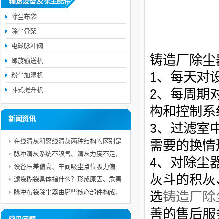
输送设备及除尘配件
除尘布袋
除尘骨架
电磁脉冲阀
铸造厂除尘
螺旋输送机
1、每天对
粉尘加湿机
斗式提升机
2、每周期
构和控制系
新闻资讯
3、过滤室
在线清灰和离线清灰两种结构的区别是
需要的换情
什么，不同工况该怎样选型？
脉冲清灰系统不喷气、清灰力度不足，
4、对除尘
如何按顺序排查故障？
设备压差偏高、车间吸尘点位吸力偏
灰斗的积灰
弱，故障成因与完整整改方案是什么？
滤袋糊袋具体指什么？形成原因、危害
以及预防措施分别是什么？
脉冲布袋除尘器由哪些核心部件构成，
选
铸造厂除
各自承担什么作用？
善的售后服