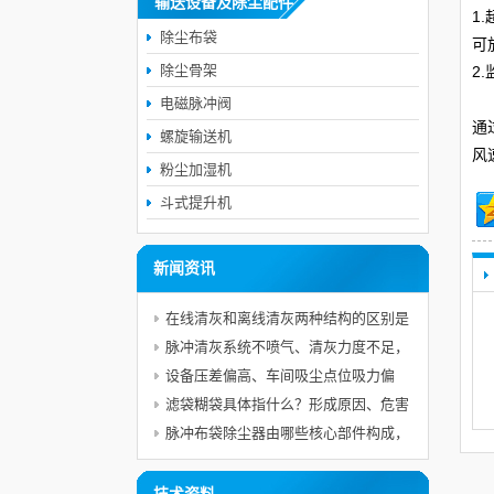
输送设备及除尘配件
1
除尘布袋
可放
除尘骨架
2
电磁脉冲阀
通
螺旋输送机
风
粉尘加湿机
斗式提升机
新闻资讯
在线清灰和离线清灰两种结构的区别是
什么，不同工况该怎样选型？
脉冲清灰系统不喷气、清灰力度不足，
如何按顺序排查故障？
设备压差偏高、车间吸尘点位吸力偏
弱，故障成因与完整整改方案是什么？
滤袋糊袋具体指什么？形成原因、危害
以及预防措施分别是什么？
脉冲布袋除尘器由哪些核心部件构成，
各自承担什么作用？