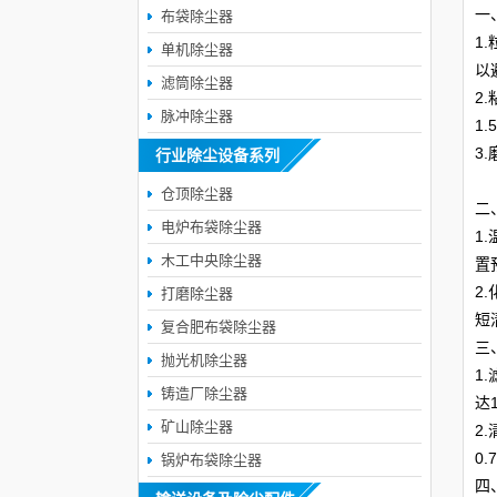
一
布袋除尘器
1
单机除尘器
以
滤筒除尘器
2
脉冲除尘器
1
3
行业除尘设备系列
仓顶除尘器
二
电炉布袋除尘器
1
木工中央除尘器
置
2
打磨除尘器
短
复合肥布袋除尘器
三
抛光机除尘器
1
铸造厂除尘器
达
矿山除尘器
2
0
锅炉布袋除尘器
四