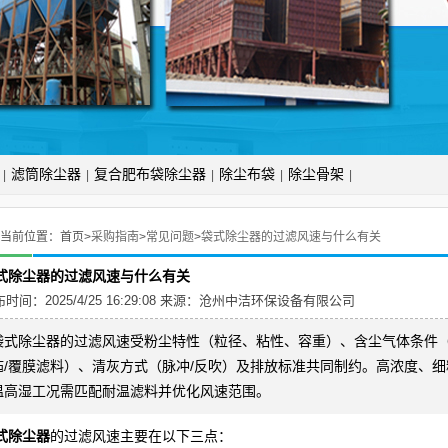
滤筒除尘器
复合肥布袋除尘器
除尘布袋
除尘骨架
|
|
|
|
|
当前位置：
首页>
采购指南
>
常见问题
>
袋式除尘器的过滤风速与什么有关
式除尘器的过滤风速与什么有关
时间：2025/4/25 16:29:08 来源：
沧州中洁环保设备有限公司
袋式除尘器的过滤风速受粉尘特性（粒径、粘性、容重）、含尘气体条件（
毡/覆膜滤料）、清灰方式（脉冲/反吹）及排放标准共同制约。高浓度、细粒
温高湿工况需匹配耐温滤料并优化风速范围。
式除尘器
的过滤风速主要在以下三点：