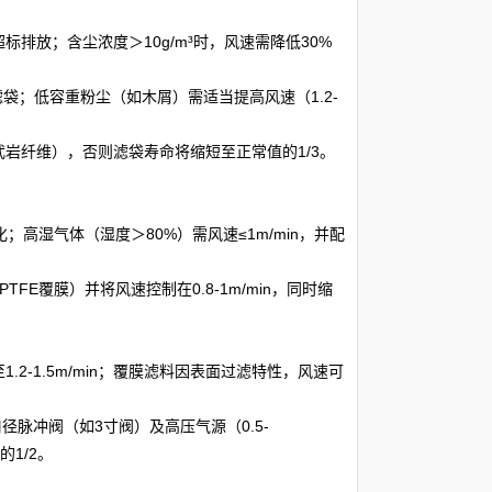
超标排放；含尘浓度＞10g/m³时，风速需降低30%
附滤袋；低容重粉尘（如木屑）需适当提高风速（1.2-
玄武岩纤维），否则滤袋寿命将缩短至正常值的1/3。
化；高湿气体（湿度＞80%）需风速≤1m/min，并配
FE覆膜）并将风速控制在0.8-1m/min，同时缩
.2-1.5m/min；覆膜滤料因表面过滤特性，风速可
口径脉冲阀（如3寸阀）及高压气源（0.5-
的1/2。