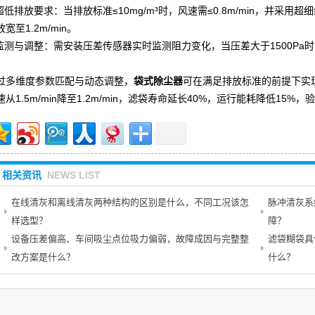
.超低排放要求：当排放标准≤10mg/m³时，风速需≤0.8m/min，并采用超细
宽至1.2m/min。
.监测与调整：需安装压差传感器实时监测阻力变化，当压差大于1500Pa时
过多维度参数匹配与动态调整，
袋式除尘器
可在满足排放标准的前提下实
速从1.5m/min降至1.2m/min，滤袋寿命延长40%，运行能耗降低1
相关资讯
NEWS LIST
在线清灰和离线清灰两种结构的区别是什么，不同工况该怎
脉冲清灰系
样选型？
障？
设备压差偏高、车间吸尘点位吸力偏弱，故障成因与完整整
滤袋糊袋具
改方案是什么？
什么？