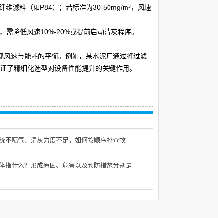
纤维滤料（如P84）；若标准为30-50mg/m³，风速
，需降低风速10%-20%或提前启动清灰程序。
现风速与能耗的平衡。例如，某水泥厂通过将过滤
5%，验证了精细化选型对设备性能提升的关键作用。
统不喷气、清灰力度不足，如何按顺序排查故
体指什么？形成原因、危害以及预防措施分别是