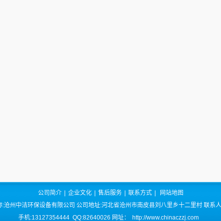
公司简介
|
企业文化
|
售后服务
|
联系方式
|
网站地图
称:沧州中洁环保设备有限公司 公司地址:河北省沧州市南皮县刘八里乡十二里村 联系人
手机:13127354444 QQ:82640026 网址：
http://www.chinaczzj.com