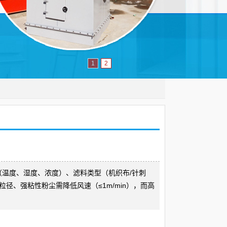
1
2
温度、湿度、浓度）、滤料类型（机织布/针刺
径、强粘性粉尘需降低风速（≤1m/min），而高