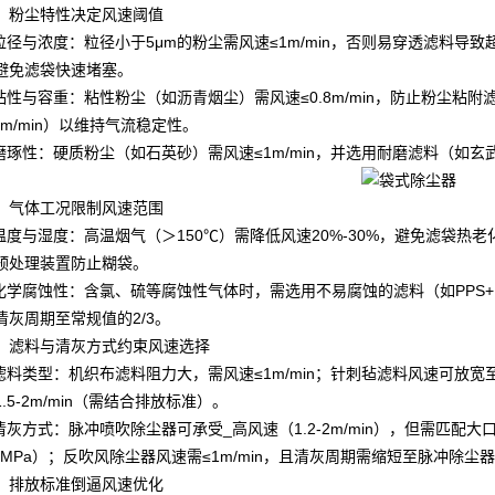
、粉尘特性决定风速阈值
.粒径与浓度：粒径小于5μm的粉尘需风速≤1m/min，否则易穿透滤料导致
避免滤袋快速堵塞。
.粘性与容重：粘性粉尘（如沥青烟尘）需风速≤0.8m/min，防止粉尘粘
.5m/min）以维持气流稳定性。
.磨琢性：硬质粉尘（如石英砂）需风速≤1m/min，并选用耐磨滤料（如
、气体工况限制风速范围
.温度与湿度：高温烟气（＞150℃）需降低风速20%-30%，避免滤袋热老
预处理装置防止糊袋。
.化学腐蚀性：含氯、硫等腐蚀性气体时，需选用不易腐蚀的滤料（如PPS+PT
清灰周期至常规值的2/3。
、滤料与清灰方式约束风速选择
.滤料类型：机织布滤料阻力大，需风速≤1m/min；针刺毡滤料风速可放宽至1
1.5-2m/min（需结合排放标准）。
.清灰方式：脉冲喷吹除尘器可承受_高风速（1.2-2m/min），但需匹配大
.7MPa）；反吹风除尘器风速需≤1m/min，且清灰周期需缩短至脉冲除尘器
、排放标准倒逼风速优化