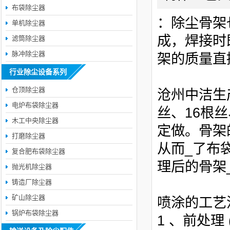
布袋除尘器
：除尘骨架
单机除尘器
成，焊接时
滤筒除尘器
脉冲除尘器
架的质量直
行业除尘设备系列
仓顶除尘器
沧州中洁生
电炉布袋除尘器
丝、16根丝
木工中央除尘器
定做。骨架
打磨除尘器
从而_了布
复合肥布袋除尘器
理后的骨架
抛光机除尘器
铸造厂除尘器
矿山除尘器
喷涂的工
锅炉布袋除尘器
1 、前处理