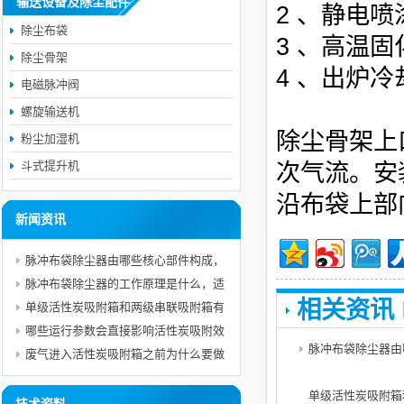
输送设备及除尘配件
2 、静电喷
除尘布袋
3 、高温固化
除尘骨架
4 、出炉冷
电磁脉冲阀
螺旋输送机
除尘骨架上
粉尘加湿机
斗式提升机
次气流。安
沿布袋上部
新闻资讯
脉冲布袋除尘器由哪些核心部件构成，
各自承担什么作用？
脉冲布袋除尘器的工作原理是什么，适
相关资讯
合处理哪些粉尘工况？
单级活性炭吸附箱和两级串联吸附箱有
什么区别，哪些工况须选用二级吸附工
哪些运行参数会直接影响活性炭吸附效
脉冲布袋除尘器由
艺？
率，日常运行如何管控参数长期达标？
废气进入活性炭吸附箱之前为什么要做
预处理
单级活性炭吸附箱