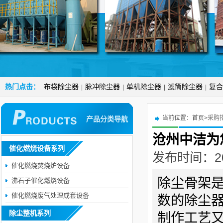
热门点击：
布袋除尘器
脉冲除尘器
单机除尘器
滤筒除尘器
复合
|
|
|
|
当前位置：
首页>
采购
产品分类导航
沧州中洁为
催化燃烧设备系列
发布时间：2018
催化燃烧焚烧炉设备
除尘骨架
沸石子催化燃烧设备
催化燃烧废气处理成套设备
数的除尘
除尘整机系列
制作工艺