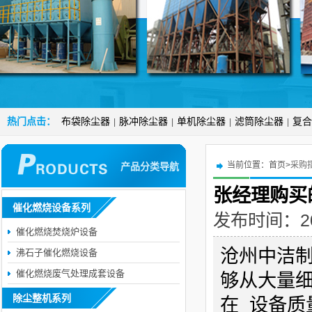
热门点击：
布袋除尘器
脉冲除尘器
单机除尘器
滤筒除尘器
复合
|
|
|
|
当前位置：
首页>
采购
产品分类导航
张经理购买
催化燃烧设备系列
发布时间：2018
催化燃烧焚烧炉设备
沧州中洁
沸石子催化燃烧设备
催化燃烧废气处理成套设备
够从大量
除尘整机系列
在_设备质