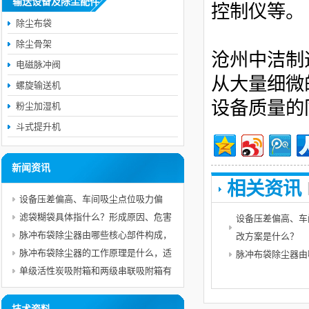
输送设备及除尘配件
控制仪等。
除尘布袋
除尘骨架
沧州中洁制
电磁脉冲阀
从大量细微
螺旋输送机
设备质量的
粉尘加湿机
斗式提升机
新闻资讯
相关资讯
设备压差偏高、车间吸尘点位吸力偏
弱，故障成因与完整整改方案是什么？
滤袋糊袋具体指什么？形成原因、危害
设备压差偏高、车
以及预防措施分别是什么？
脉冲布袋除尘器由哪些核心部件构成，
改方案是什么？
各自承担什么作用？
脉冲布袋除尘器的工作原理是什么，适
脉冲布袋除尘器由
合处理哪些粉尘工况？
单级活性炭吸附箱和两级串联吸附箱有
什么区别，哪些工况须选用二级吸附工
艺？