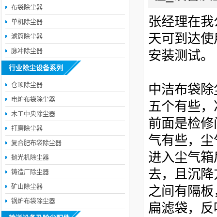
布袋除尘器
张经理在我
单机除尘器
天可到达使
滤筒除尘器
脉冲除尘器
安装测试。
行业除尘设备系列
仓顶除尘器
中洁布袋除
电炉布袋除尘器
五个有些，
木工中央除尘器
前面是检修
打磨除尘器
气有些，尘
复合肥布袋除尘器
进入尘气箱
抛光机除尘器
去，且沉降
铸造厂除尘器
矿山除尘器
之间有隔板，
锅炉布袋除尘器
扁滤袋，反