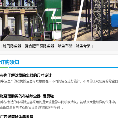
滤筒除尘器
复合肥布袋除尘器
除尘布袋
除尘骨架
|
|
|
|
|
订购须知
带你了解滤筒除尘器的尺寸设计
州中洁生产的滤筒除尘器可以根据客户不同的情况进行设计。不同的工况使用的除尘器
。
张经理购买的布袋除尘器_发货啦
州中洁制造的布袋除尘器采用的是大流量脉冲阀喷吹清灰，能够从大量细微的气体中，
_设备质量的同时还能使设备的除尘效率得到_。
广西滤筒除尘器发货