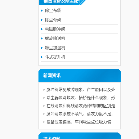
输送设备及除尘配件
除尘布袋
除尘骨架
电磁脉冲阀
螺旋输送机
粉尘加湿机
斗式提升机
新闻资讯
脉冲阀常见故障现象、产生原因以及处
理方式，脉冲阀日常维护需要注意哪些
除尘器灰斗堵灰、搭桥是什么现象，形
要点？
成原因，会造成哪些风险，怎么预防处
在线清灰和离线清灰两种结构的区别是
理？
什么，不同工况该怎样选型？
脉冲清灰系统不喷气、清灰力度不足，
如何按顺序排查故障？
设备压差偏高、车间吸尘点位吸力偏
弱，故障成因与完整整改方案是什么？