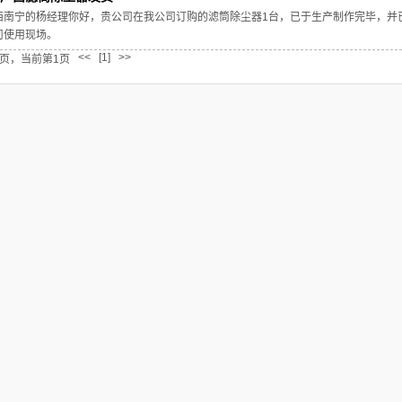
西南宁的杨经理你好，贵公司在我公司订购的滤筒除尘器1台，已于生产制作完毕，并
司使用现场。
<<
[1]
>>
1页，当前第1页