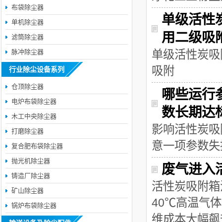
布袋除尘器
单级活性
单机除尘器
用二级吸
滤筒除尘器
脉冲除尘器
单级活性炭吸
吸附
行业除尘设备系列
仓顶除尘器
哪些运行
电炉布袋除尘器
数长期达
木工中央除尘器
影响活性炭吸
打磨除尘器
意一项参数失
复合肥布袋除尘器
抛光机除尘器
废气进入
铸造厂除尘器
活性炭吸附箱
矿山除尘器
40℃高温气
锅炉布袋除尘器
维成本大幅飙