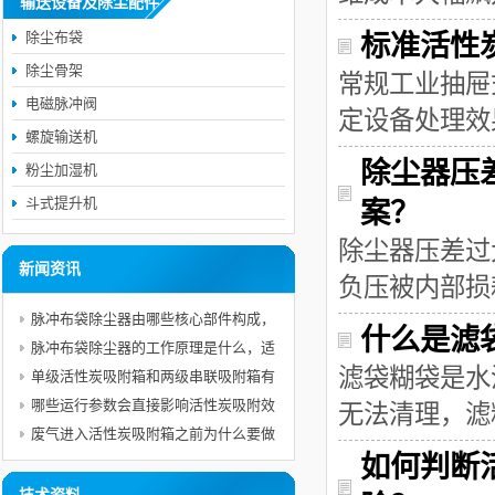
输送设备及除尘配件
除尘布袋
标准活性
除尘骨架
常规工业抽屉
电磁脉冲阀
定设备处理效
螺旋输送机
除尘器压
粉尘加湿机
斗式提升机
案？
除尘器压差过
新闻资讯
负压被内部损
脉冲布袋除尘器由哪些核心部件构成，
什么是滤
各自承担什么作用？
脉冲布袋除尘器的工作原理是什么，适
滤袋糊袋是水
合处理哪些粉尘工况？
单级活性炭吸附箱和两级串联吸附箱有
什么区别，哪些工况须选用二级吸附工
哪些运行参数会直接影响活性炭吸附效
无法清理，滤
艺？
率，日常运行如何管控参数长期达标？
废气进入活性炭吸附箱之前为什么要做
如何判断
预处理