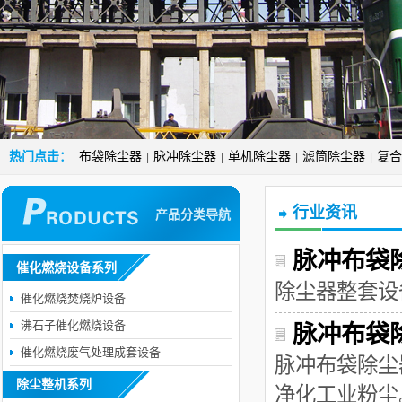
热门点击：
布袋除尘器
脉冲除尘器
单机除尘器
滤筒除尘器
复合
|
|
|
|
行业资讯
产品分类导航
脉冲布袋
催化燃烧设备系列
除尘器整套设
催化燃烧焚烧炉设备
沸石子催化燃烧设备
脉冲布袋
催化燃烧废气处理成套设备
脉冲布袋除尘
除尘整机系列
净化工业粉尘