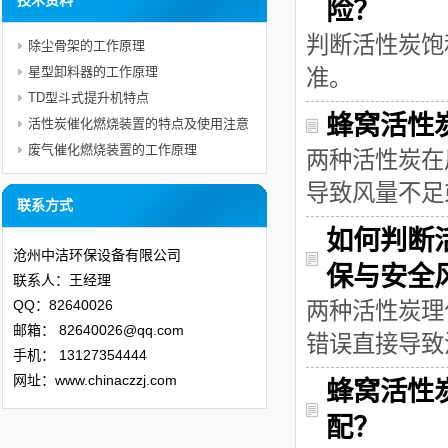
技术资料
险？
判断活性炭饱
除尘骨架的工作原理
星型卸料器的工作原理
准。
TD型斗式提升机特点
蜂窝活性
活性炭催化燃烧装置的特点及使用注意
事项
废气催化燃烧装置的工作原理
两种活性炭在
导致风量不足
联系方式
如何判断
沧州中洁环保设备有限公司
保与安全
联系人：王经理
QQ：82640026
两种活性炭理
邮箱：
82640026@qq.com
错误直接导致
手机：
13127354444
网址：www.chinaczzj.com
蜂窝活性
配？